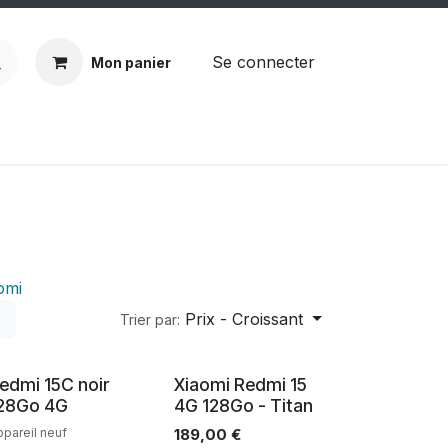
Se connecter
Mon panier
ndez-vous
Demander un devis
omi
Prix - Croissant
Trier par:
Neuf
Neuf
edmi 15C noir
Xiaomi Redmi 15
28Go 4G
4G 128Go - Titan
ppareil neuf
189,00
€