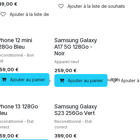
49,00
€
Ajouter à la liste de souhaits
haits
Ajouter à la liste de souhaits
Reconditionné
Neuf
Phone 12 mini
Samsung Galaxy
28Go Bleu
A17 5G 128Go -
Noir
econditionné - Bon
at
Appareil neuf
59,00
€
259,00
€
Ajouter au panier
Ajouter à la liste de souhaits
Ajouter à la liste de souhaits
Ajouter au panier
Ajouter à 
Reconditionné
Reconditionné
Phone 13 128Go
Samsung Galaxy
leu
S23 256Go Vert
econditionné - État
Reconditionné - Etat
orrect
correct
59,00
€
399,00
€