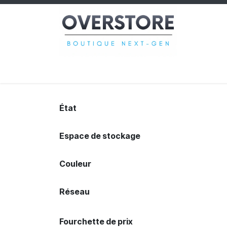
Se rendre au contenu
Smartphones
Tablettes
Ordin
État
Espace de stockage
Couleur
Réseau
Fourchette de prix