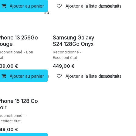
Ajouter au panier
Ajouter à la liste de souhaits
Ajouter à la liste de souhaits
Ajouter à la liste de souhaits
Reconditionné
Reconditionné
Phone 13 256Go
Samsung Galaxy
ouge
S24 128Go Onyx
econditionné - Bon
Reconditionné -
at
Excellent état
39,00
€
449,00
€
Ajouter à la liste de souhaits
Ajouter au panier
Ajouter à la liste de souhaits
Ajouter à la liste de souhaits
Reconditionné
Phone 15 128 Go
oir
econditionné -
cellent état
49,00
€