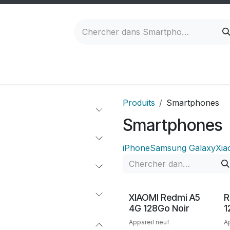
ateurs
Accessoires
Tarifs réparations
Re
Produits
Smartphones
Smartphones
iPhone
Samsung Galaxy
Xia
Neuf
XIAOMI Redmi A5
R
4G 128Go Noir
1
Appareil neuf
A