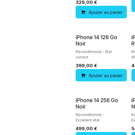
329,00
€
Ajouter au panier
Reconditionné
iPhone 14 128 Go
i
Noir
R
Reconditionné - État
R
correct
ét
399,00
€
4
Ajouter au panier
Reconditionné
iPhone 14 256 Go
i
Noir
N
Reconditionné -
R
Excellent état
Ex
499,00
€
5