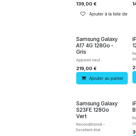
139,00
€
1
Ajouter à la liste de sou
Neuf
Samsung Galaxy
i
A17 4G 128Go -
1
Gris
R
ét
Appareil neuf
2
219,00
€
Ajouter au panier
Reconditionné
Samsung Galaxy
i
S23FE 128Go
B
Vert
R
c
Reconditionné -
Excellent état
3