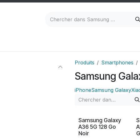
ateurs
Accessoires
Tarifs réparations
Re
Produits
Smartphones
Samsung Gala
iPhone
Samsung Galaxy
Xia
Neuf
Samsung Galaxy
S
A36 5G 128 Go
A
Noir
G