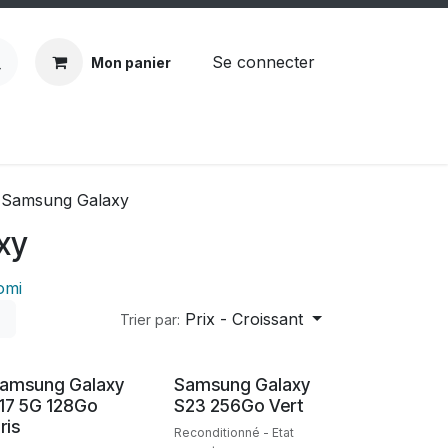
Se connecter
Mon panier
ndez-vous
Demander un devis
Samsung Galaxy
xy
omi
Prix - Croissant
Trier par:
Neuf
Reconditionné
amsung Galaxy
Samsung Galaxy
17 5G 128Go
S23 256Go Vert
ris
Reconditionné - Etat