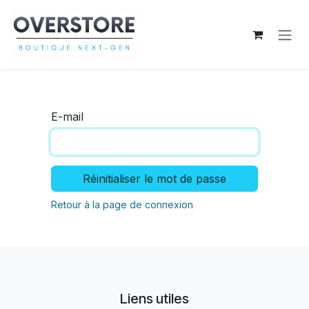
Se rendre au contenu
E-mail
Réinitialiser le mot de passe
Retour à la page de connexion
Liens utiles